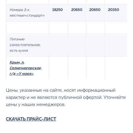
Номера 3-х
18250
20650
20650
20350
местные»стандарт»
Питание
самостоятельное,
есть кухня
Крым, п.
Солнечногорское,
г/д «У моря
»
Номера «эконом» 2-
17900
20300
20300
19300
Цены, указанные на сайте, носят информационный
3-х местные
характер и не являются публичной офертой. Уточняйте
Номера 2-3-х
17200
19600
19600
19600
цены у наших менеджеров.
местные
«мансарда»
СКАЧАТЬ ПРАЙС-ЛИСТ
Номера 2-х
22800
24500
24500
24200
местные «стандарт»