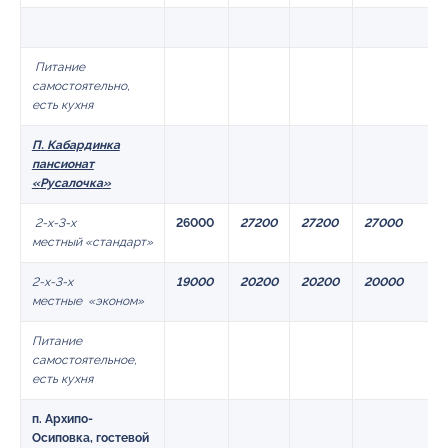
Питание
самостоятельно,
есть кухня
П
.
Кабардинка
пансионат
«
Русалочка
»
2-х-3-х
26000
27200
27200
27000
местный «стандарт»
2-х-3-х
19000
20200
20200
20000
местные «эконом»
Питание
самостоятельное,
есть кухня
п. Архипо-
Осиповка, гостевой