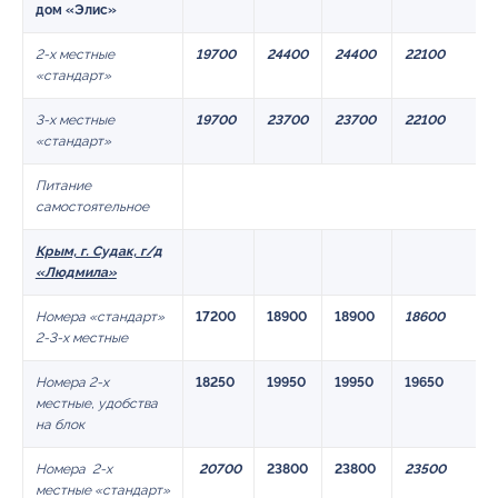
дом «Элис»
2-х местные
19700
24400
24400
22100
«стандарт»
3-х местные
19700
23700
23700
22100
«стандарт»
Питание
самостоятельное
Крым, г. Судак, г/д
«Людмила
»
Номера «стандарт»
17200
18900
18900
18600
2-3-х местные
Номера 2-х
18250
19950
19950
19650
местные, удобства
на блок
Номера 2-х
20700
23800
23800
23500
местные «стандарт»