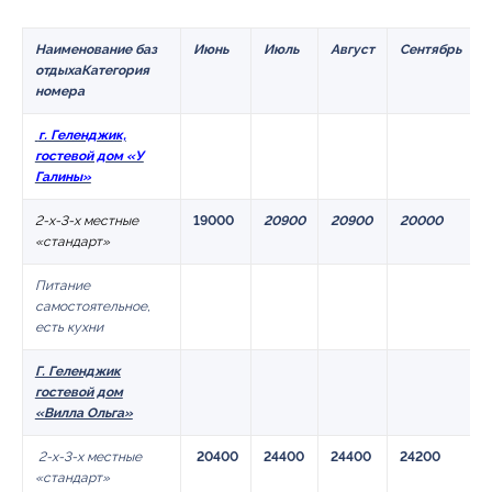
Наименование
баз
Июнь
Июль
Август
Сентябрь
отдыха
Категория
номера
г. Геленджик,
гостевой дом «У
Галины»
2-х-3-х местные
19000
20900
20900
20000
«стандарт»
Питание
самостоятельное,
есть кухни
Г. Геленджик
гостевой дом
«Вилла Ольга»
2-х-3-х местные
20400
24400
24400
24200
«стандарт»